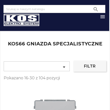


KOS66 GNIAZDA SPECJALISTYCZNE
FILTR

Pokazano 16-30 z 104 pozycji