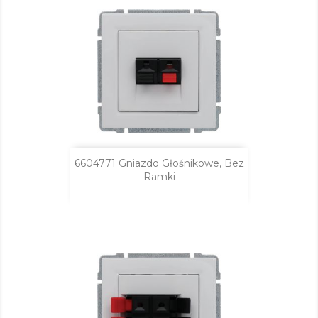
6604771 Gniazdo Głośnikowe, Bez
Ramki